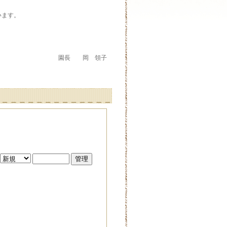
います。
園長 岡 領子