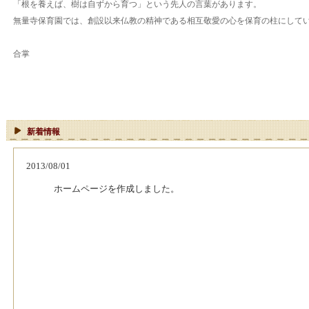
「根を養えば、樹は自ずから育つ」という先人の言葉があります。
無量寺保育園では、創設以来仏教の精神である相互敬愛の心を保育の柱にして
合掌
新着情報