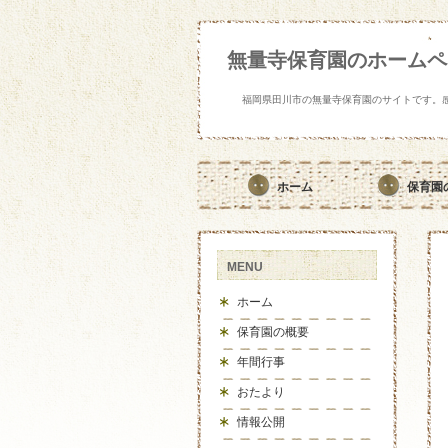
無量寺保育園のホームペ
福岡県田川市の無量寺保育園のサイトです。
ホーム
保育園
MENU
ホーム
保育園の概要
年間行事
おたより
情報公開